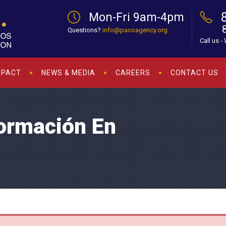
Mon-Fri 9am-4pm
Questions?
info@pacoagency.org
Call us -
MPACT
NEWS & MEDIA
CAREERS
CONTACT US
formación En