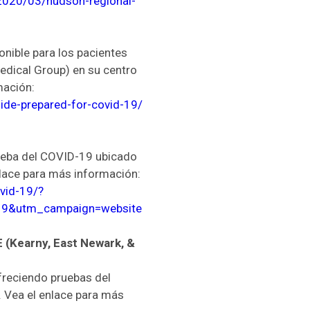
2020/03/hudson-regional-
onible para los pacientes
edical Group) en su centro
mación:
ide-prepared-for-covid-19/
rueba del COVID-19 ubicado
lace para más información:
vid-19/?
19&utm_campaign=website
(Kearny, East Newark, &
freciendo pruebas del
. Vea el enlace para más