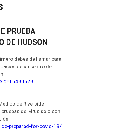
S
DE PRUEBA
DO DE HUDSON
rimero debes de llamar para
bicación de un centro de
n:
ageId=16490629
Medico de Riverside
 pruebas del virus solo con
ción:
ide-prepared-for-covid-19/